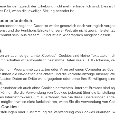
se für den Zweck der Erhebung nicht mehr erforderlich sind. Dies ist fü
r Fall, wenn die jeweilige Sitzung beendet ist.
oder erforderlich:
 personenbezogenen Daten ist weder gesetzlich noch vertraglich vorge
enst und die Funktionsfähigkeit unserer Website nicht gewährleistet.
schränkt sein. Aus diesem Grund ist ein Widerspruch ausgeschlossen.
g:
n wir auch so genannte „Cookies“. Cookies sind kleine Textdateien, d
urch erhalten wir automatisch bestimmte Daten wie z. B. IP-Adresse, v
den, um Programme zu starten oder Viren auf einen Computer zu über
 Ihnen die Navigation erleichtern und die korrekte Anzeige unserer W
fassten Daten an Dritte weitergegeben oder ohne Ihre Einwilligung ein
t.
grundsätzlich auch ohne Cookies betrachten. Internet-Browser sind reg
können Sie die Verwendung von Cookies jederzeit über die Einstellunge
res Internetbrowsers, um zu erfahren, wie Sie diese Einstellungen ände
 möglicherweise nicht funktionieren, wenn Sie die Verwendung von Coo
 Cookies:
instellungen oder Zustimmung die Verwendung von Cookies erlauben, 