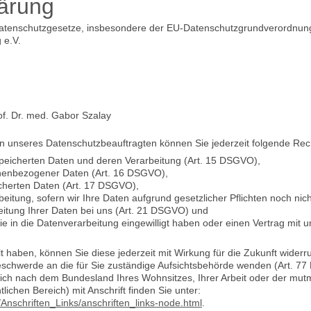
ärung
 Datenschutzgesetze, insbesondere der EU-Datenschutzgrundverordnun
 e.V.
rof. Dr. med. Gabor Szalay
 unseres Datenschutzbeauftragten können Sie jederzeit folgende Rec
speicherten Daten und deren Verarbeitung (Art. 15 DSGVO),
onenbezogener Daten (Art. 16 DSGVO),
cherten Daten (Art. 17 DSGVO),
itung, sofern wir Ihre Daten aufgrund gesetzlicher Pflichten noch nic
itung Ihrer Daten bei uns (Art. 21 DSGVO) und
ie in die Datenverarbeitung eingewilligt haben oder einen Vertrag mit 
ilt haben, können Sie diese jederzeit mit Wirkung für die Zukunft widerr
Beschwerde an die für Sie zuständige Aufsichtsbehörde wenden (Art. 7
sich nach dem Bundesland Ihres Wohnsitzes, Ihrer Arbeit oder der mutm
lichen Bereich) mit Anschrift finden Sie unter:
/Anschriften_Links/anschriften_links-node.html
.