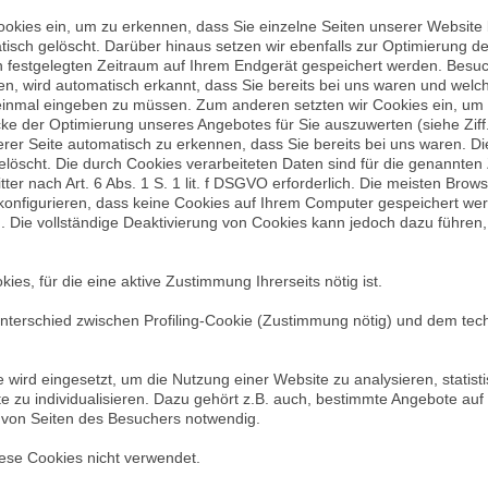
okies ein, um zu erkennen, dass Sie einzelne Seiten unserer Website
isch gelöscht. Darüber hinaus setzen wir ebenfalls zur Optimierung de
en festgelegten Zeitraum auf Ihrem Endgerät gespeichert werden. Besu
n, wird automatisch erkannt, dass Sie bereits bei uns waren und welc
 einmal eingeben zu müssen. Zum anderen setzten wir Cookies ein, um
ke der Optimierung unseres Angebotes für Sie auszuwerten (siehe Ziff
rer Seite automatisch zu erkennen, dass Sie bereits bei uns waren. D
 gelöscht. Die durch Cookies verarbeiteten Daten sind für die genannt
tter nach Art. 6 Abs. 1 S. 1 lit. f DSGVO erforderlich. Die meisten Bro
onfigurieren, dass keine Cookies auf Ihrem Computer gespeichert werd
. Die vollständige Deaktivierung von Cookies kann jedoch dazu führen, 
es, für die eine aktive Zustimmung Ihrerseits nötig ist.
r Unterschied zwischen Profiling-Cookie (Zustimmung nötig) und dem t
e wird eingesetzt, um die Nutzung einer Website zu analysieren, statis
zu individualisieren. Dazu gehört z.B. auch, bestimmte Angebote auf
 von Seiten des Besuchers notwendig.
ese Cookies nicht verwendet.