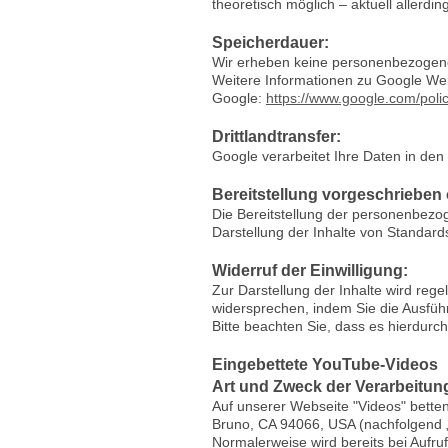
theoretisch möglich – aktuell allerd
Speicherdauer:
Wir erheben keine personenbezogene
Weitere Informationen zu Google Web
Google:
https://www.google.com/polic
Drittlandtransfer:
Google verarbeitet Ihre Daten in de
Bereitstellung vorgeschrieben 
Die Bereitstellung der personenbezog
Darstellung der Inhalte von Standards
Widerruf der Einwilligung:
Zur Darstellung der Inhalte wird re
widersprechen, indem Sie die Ausführ
Bitte beachten Sie, dass es hierdur
Eingebettete YouTube-Videos
Art und Zweck der Verarbeitun
Auf unserer Webseite "Videos" betten
Bruno, CA 94066, USA (nachfolgend „
Normalerweise wird bereits bei Aufru