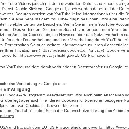
re YouTube-Videos jedoch mit dem erweiterten Datenschutzmodus eing
Dienst Double Klick von Google auf, doch werden dabei laut der Date
wertet. Dadurch werden von YouTube keine Informationen über die Be
Wenn Sie eine Seite mit dem YouTube-Plugin besuchen, wird eine Ver
eteilt, welche Seiten Sie besuchen. Wenn Sie in Ihrem YouTube-Accoun
ordnen. Dies verhindern Sie, indem Sie sich vorher aus Ihrem YouTube
tzt der Anbieter Cookies ein, die Hinweise über das Nutzerverhalten s
 Umfang der Datenerhebung und ihrer Verarbeitung durch YouTube erha
s, Dort erhalten Sie auch weitere Informationen zu Ihren diesbezügli
e Ihrer Privatsphäre (
https://policies.google.com/privacy
). Google vera
unterworfen https://www.privacyshield.gov/EU-US-Framework
on YouTube und dem damit verbundenen Datentransfer zu Google ist Ihre 
isch eine Verbindung zu Google aus.
 Einwilligung:
das Google-Ad-Programm deaktiviert hat, wird auch beim Anschauen v
uTube legt aber auch in anderen Cookies nicht-personenbezogene Nu
Speichern von Cookies im Browser blockieren.
tz bei „YouTube“ finden Sie in der Datenschutzerklärung des Anbieters
/privacy/
n USA und hat sich dem EU_US Privacy Shield unterworfen
https://www