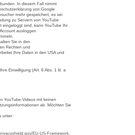
ebunden. In diesem Fall nimmt
nschutzerklärung von Google
sucher mehr gespeichert, es sei
bindung zu Servern von YouTube
t eingeloggt sind, kann YouTube Ihr
-Account ausloggen.
ammeln.
lten Sie in den
chen Rechten und
rbeitet Ihre Daten in den USA und
Einwilligung (Art. 6 Abs. 1 lit. a
on YouTube-Videos mit keinen
tzungsinformationen ab. Möchten Sie
 unter:
.privacyshield.gov/EU-US-Framework
.