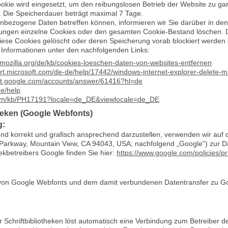
okie wird eingesetzt, um den reibungslosen Betrieb der Website zu gar
 Die Speicherdauer beträgt maximal 7 Tage.
nbezogene Daten betreffen können, informieren wir Sie darüber in den
lungen einzelne Cookies oder den gesamten Cookie-Bestand löschen. D
diese Cookies gelöscht oder deren Speicherung vorab blockiert werden 
 Informationen unter den nachfolgenden Links:
t.mozilla.org/de/kb/cookies-loeschen-daten-von-websites-entfernen
ort.microsoft.com/de-de/help/17442/windows-internet-explorer-delete-
ort.google.com/accounts/answer/61416?hl=de
e/help
.com/kb/PH17191?locale=de_DE&viewlocale=de_DE
heken (Google Webfonts)
g:
nd korrekt und grafisch ansprechend darzustellen, verwenden wir auf
arkway, Mountain View, CA 94043, USA; nachfolgend „Google“) zur Dar
hekbetreibers Google finden Sie hier:
https://www.google.com/policies/pr
von Google Webfonts und dem damit verbundenen Datentransfer zu Google
r Schriftbibliotheken löst automatisch eine Verbindung zum Betreiber de