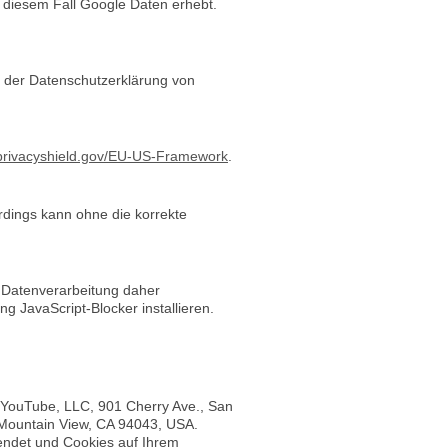
n diesem Fall Google Daten erhebt.
 der Datenschutzerklärung von
.privacyshield.gov/EU-US-Framework
.
rdings kann ohne die korrekte
r Datenverarbeitung daher
g JavaScript-Blocker installieren.
e YouTube, LLC, 901 Cherry Ave., San
 Mountain View, CA 94043, USA.
sendet und Cookies auf Ihrem