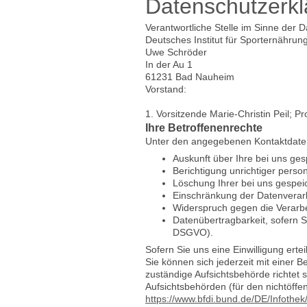
Datenschutzerkl
Verantwortliche Stelle im Sinne der
Deutsches Institut für Sporternährung
Uwe Schröder
In der Au 1
61231 Bad Nauheim
Vorstand:
1. Vorsitzende Marie-Christin Peil; P
Ihre Betroffenenrechte
Unter den angegebenen Kontaktdaten
Auskunft über Ihre bei uns ge
Berichtigung unrichtiger pers
Löschung Ihrer bei uns gespei
Einschränkung der Datenverarbe
Widerspruch gegen die Verarbe
Datenübertragbarkeit, sofern S
DSGVO).
Sofern Sie uns eine Einwilligung erte
Sie können sich jederzeit mit einer 
zuständige Aufsichtsbehörde richtet 
Aufsichtsbehörden (für den nichtöffent
https://www.bfdi.bund.de/DE/Infothek