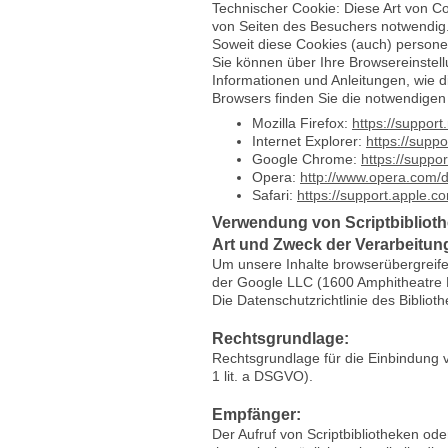
Technischer Cookie: Diese Art von Co
von Seiten des Besuchers notwendig.
Soweit diese Cookies (auch) persone
Sie können über Ihre Browsereinstel
Informationen und Anleitungen, wie 
Browsers finden Sie die notwendigen
Mozilla Firefox:
https://suppor
Internet Explorer:
https://supp
Google Chrome:
https://supp
Opera:
http://www.opera.com/d
Safari:
https://support.apple
Verwendung von Scriptbibliot
Art und Zweck der Verarbeitun
Um unsere Inhalte browserübergreife
der Google LLC (1600 Amphitheatre P
Die Datenschutzrichtlinie des Bibliot
Rechtsgrundlage:
Rechtsgrundlage für die Einbindung 
1 lit. a DSGVO).
Empfänger:
Der Aufruf von Scriptbibliotheken ode