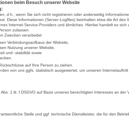
ationen beim Besuch unserer Website
g:
n, d.h., wenn Sie sich nicht registrieren oder anderweitig Information
sst. Diese Informationen (Server-Logfiles) beinhalten etwa die Art d
s Internet-Service-Providers und ähnliches. Hierbei handelt es sich 
Person zulassen.
n Zwecken verarbeitet:
osen Verbindungsaufbaus der Website,
losen Nutzung unserer Website,
t und -stabilität sowie
wecken.
Rückschlüsse auf Ihre Person zu ziehen.
den von uns ggfs. statistisch ausgewertet, um unseren Internetauftrit
 Abs. 1 lit. f DSGVO auf Basis unseres berechtigten Interesses an der 
ntwortliche Stelle und ggf. technische Dienstleister, die für den Betr