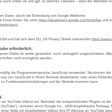
ings auch unklar ob und ggf. zu welchen Zwecken – dass der Betreiber i
n Daten, durch die Einbindung von Google Webfonts.
 Fonts finden Sie unter
https://developers.google.com/fonts/faq
und in
ies/privacy/
.
n USA und hat sich dem EU_US Privacy Shield unterworfen
https://www
oder erforderlich:
enen Daten ist weder gesetzlich, noch vertraglich vorgeschrieben. Alle
chriften nicht ermöglicht werden.
gelmäßig die Programmiersprache JavaScript verwendet. Sie können de
ung von JavaScript in Ihrem Browser deaktivieren oder einen Einbindun
ch zu Funktionseinschränkungen auf der Website kommen kann.
g:
 wir YouTube-Videos ein. Betreiber der entsprechenden Plugins ist di
YouTube“), vertreten durch Google Inc., 1600 Amphitheatre Parkway,
f einer Seite mit eingebetteten Videos Ihre IP-Adresse an YouTube ge