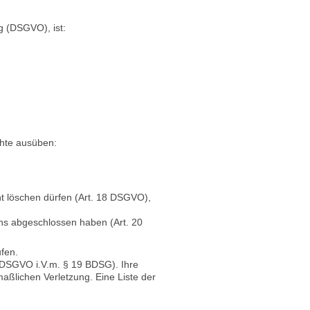
g (DSGVO), ist:
hte ausüben:
ht löschen dürfen (Art. 18 DSGVO),
uns abgeschlossen haben (Art. 20
ufen.
7 DSGVO i.V.m. § 19 BDSG). Ihre
aßlichen Verletzung. Eine Liste der