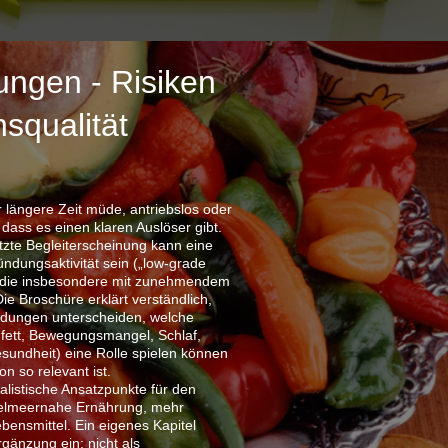
ungen - Risiken
squalität
 längere Zeit müde, antriebslos oder
dass es einen klaren Auslöser gibt.
tzte Begleiterscheinung kann eine
ündungsaktivität sein („low-grade
, die insbesondere mit zunehmendem
Die Broschüre erklärt verständlich,
ündungen unterscheiden, welche
hfett, Bewegungsmangel, Schlaf,
undheit) eine Rolle spielen können
 so relevant ist.
alistische Ansatzpunkte für den
ttelmeernahe Ernährung, mehr
ebensmittel. Ein eigenes Kapitel
gänzung ein: nicht als