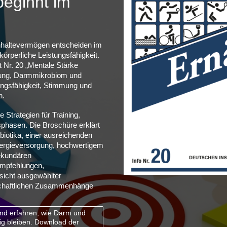
beginnt im
hhaltevermögen entscheiden im
körperliche Leistungsfähigkeit.
 Nr. 20 „Mentale Stärke
hrung, Darmmikrobiom und
ungsfähigkeit, Stimmung und
n.
e Strategien für Training,
phasen. Die Broschüre erklärt
biotika, einer ausreichenden
Energieversorgung, hochwertigem
ekundären
Empfehlungen,
sicht ausgewählter
schaftlichen Zusammenhänge
und erfahren, wie Darm und
ig bleiben. Download der