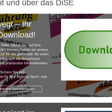
it und über das DiSE
egt – Ihr
Download!
Teller. Damit Sie und Ihre
öpfen können, haben wir unsere
e für Sie gebündelt. Ab sofort
adbereich die Broschüren
und praxisnahe Infomaterialien
Sichern Sie sich
kt für Ihre tägliche Sport- und
stenfrei herunterladen