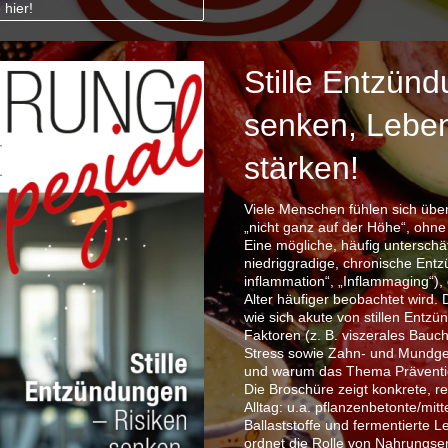
 hier!
Stille Entzünd
senken, Leben
stärken!
Viele Menschen fühlen sich über
„nicht ganz auf der Höhe“, ohne 
Eine mögliche, häufig unterschä
niedriggradige, chronische Entz
inflammation“, „Inflammaging“)
Alter häufiger beobachtet wird. 
wie sich akute von stillen Entz
Faktoren (z. B. viszerales Bauc
Stress sowie Zahn- und Mundges
und warum das Thema Prävention
Die Broschüre zeigt konkrete, re
Alltag: u.a. pflanzenbetonte/mi
Ballaststoffe und fermentierte L
ordnet die Rolle von Nahrungser