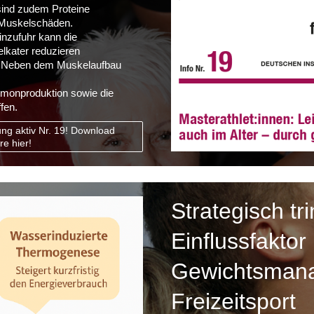
sind zudem Proteine
 Muskelschäden.
inzufuhr kann die
lkater reduzieren
n. Neben dem Muskelaufbau
rmonproduktion sowie die
fen.
ung aktiv Nr. 19! Download
re hier!
Strategisch tr
Einflussfaktor
Gewichtsman
Freizeitspor