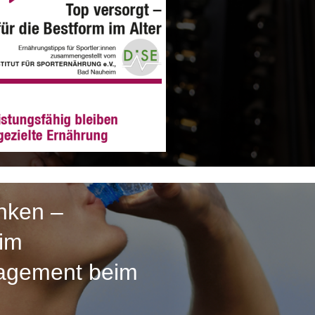
inken –
 im
agement beim
t