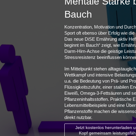
Mentale Stärke 
Bauch
Konzentration, Motivation und Durc
Sport oft ebenso über Erfolg wie die 
Das neue DiSE Ernährung aktiv Heft
beginnt im Bauch“ zeigt, wie Ernä
Darm-Hirn-Achse die geistige Leist
Stressresistenz beeinflussen könne
Im Mittelpunkt stehen alltagstauglich
Wettkampf und intensive Belastungs
u.a. die Bedeutung von Prä- und Pro
Flüssigkeitszufuhr, einer stabilen 
Eiweiß, Omega-3-Fettsäuren und s
Pflanzeninhaltsstoffen. Praktische 
Lebensmittelbeispiele und eine Über
Pflanzenstoffe machen die wissen
direkt nutzbar.
Jetzt kostenlos herunterladen 
Kopf gemeinsam leistungsfäh