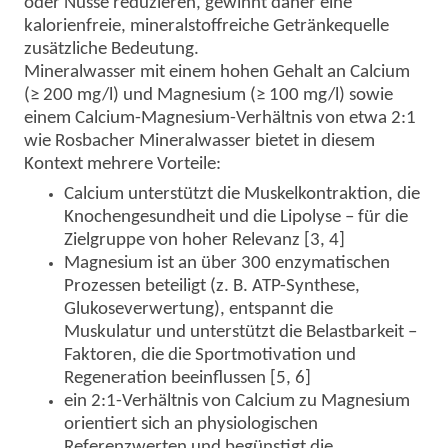
oder Nüsse
reduzieren,
gewinnt daher eine
kalorienfreie, mineralstoffreiche Getränkequelle
zusätzliche Bedeutung.
Mineralwasser mit einem hohen Gehalt an Calcium
(≥ 200 mg/l) und Magnesium (≥ 100 mg/l) sowie
einem Calcium-Magnesium-Verhältnis von etwa 2:1
wie Rosbacher Mineralwasser bietet in diesem
Kontext mehrere Vorteile:
Calcium unterstützt die Muskelkontraktion, die
Knochengesundheit und die Lipolyse – für die
Zielgruppe von hoher Relevanz [3, 4]
Magnesium ist an
über 300 enzymatischen
Prozessen beteiligt (z. B. ATP-Synthese,
Glukoseverwertung), entspannt die
Muskulatur und unterstützt die Belastbarkeit –
Faktoren, die die Sportmotivation und
Regeneration beeinflussen [5, 6]
ein 2:1-Verhältnis von Calcium zu Magnesium
orientiert sich an physiologischen
Referenzwerten und begünstigt die