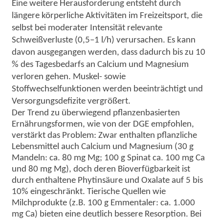
Eine weitere Herausforderung entsteht durch
längere körperliche Aktivitäten im Freizeitsport, die
selbst bei moderater Intensität relevante
Schweißverluste (0,5–1 l/h) verursachen. Es kann
davon ausgegangen werden, dass dadurch
bis zu 10
% des Tagesbedarfs an
Calcium und Magnesium
verloren gehen
. Muskel- sowie
Stoffwechselfunktionen werden beeinträchtigt und
Versorgungsdefizite vergrößert.
Der Trend zu überwiegend pflanzenbasierten
Ernährungsformen, wie von der DGE empfohlen,
verstärkt das Problem: Zwar enthalten pflanzliche
Lebensmittel auch Calcium und Magnesium
(30 g
Mandeln: ca. 80 mg Mg; 100 g
Spinat
ca. 100 mg Ca
und 80 mg Mg
), doch deren Bioverfügbarkeit ist
durch enthaltene Phytinsäure und Oxalate auf 5 bis
10% eingeschränkt. Tierische Quellen wie
Milchprodukte
(z.B. 100 g Emmentaler: ca. 1.000
mg Ca)
bieten eine deutlich bessere Resorption. Bei